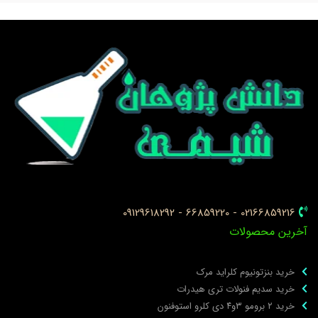
02166859216 - 66859220 - 09129618292
خرین محصولات
خرید بنزتونیوم کلراید مرک
خرید سدیم فنولات تری هیدرات
خرید ۲ برومو ۳و۴ دی‌ کلرو استوفنون