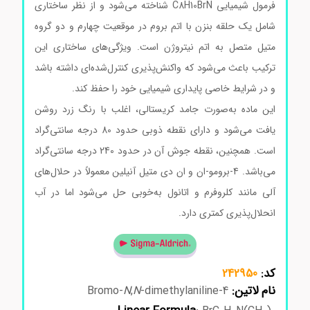
فرمول شیمیایی C8H10BrN شناخته می‌شود و از نظر ساختاری
شامل یک حلقه بنزن با اتم بروم در موقعیت چهارم و دو گروه
متیل متصل به اتم نیتروژن است. ویژگی‌های ساختاری این
ترکیب باعث می‌شود که واکنش‌پذیری کنترل‌شده‌ای داشته باشد
و در شرایط خاصی پایداری شیمیایی خود را حفظ کند.
این ماده به‌صورت جامد کریستالی، اغلب با رنگ زرد روشن
یافت می‌شود و دارای نقطه ذوبی حدود 80 درجه سانتی‌گراد
است. همچنین، نقطه جوش آن در حدود 240 درجه سانتی‌گراد
می‌باشد. 4-برومو-ان و ان دی متیل آنیلین معمولاً در حلال‌های
آلی مانند کلروفرم و اتانول به‌خوبی حل می‌شود اما در آب
انحلال‌پذیری کمتری دارد.
کد:
242950
نام لاتین:
N
,
N
-dimethylaniline
4-Bromo-