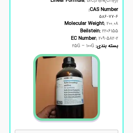
Linear Formula:
BrC
H
N(CH
)
6
4
3
2
CAS Number:
586-77-6
Molecular Weight:
200.08
Beilstein:
2206155
EC Number:
209-582-2
بسته بندی:
25G – 100G