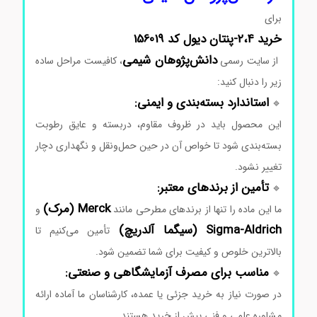
برای
خرید ۲،۴-پنتان دیول کد 156019
دانش‌پژوهان
شیمی
از
سایت
رسمی
،
کافیست
مراحل
ساده
زیر
را
دنبال
کنید:
استاندارد
بسته‌بندی
و
ایمنی:
🔹
این
محصول
باید
در
ظروف
مقاوم،
دربسته
و
عایق
رطوبت
بسته‌بندی
شود
تا
خواص
آن
در
حین
حمل‌ونقل
و
نگهداری
دچار
تغییر
نشود.
تأمین
از
برندهای
معتبر:
🔹
Merck (
مرک)
ما
این
ماده
را
تنها
از
برندهای
مطرحی
مانند
و
Aldrich (
Sigma-
سیگما
آلدریچ)
تأمین
می‌کنیم
تا
بالاترین
خلوص
و
کیفیت
برای
شما
تضمین
شود.
مناسب
برای
مصرف
آزمایشگاهی
و
صنعتی:
🔹
در
صورت
نیاز
به
خرید
جزئی
یا
عمده،
کارشناسان
ما
آماده
ارائه
مشاوره
علمی
و
فنی
پیش
از
خرید
هستند.