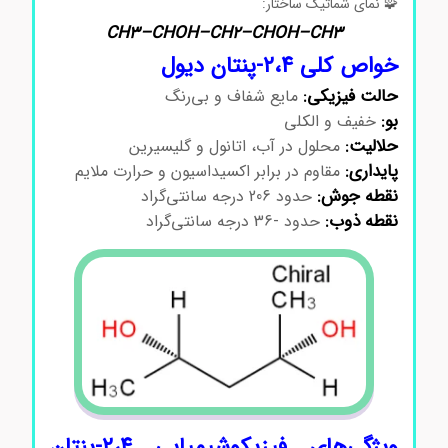
🧩 نمای شماتیک ساختار:
CH3–CHOH–CH2–CHOH–CH3
خواص کلی ۲،۴-پنتان دیول
حالت فیزیکی:
مایع شفاف و بی‌رنگ
بو:
خفیف و الکلی
حلالیت:
محلول در آب، اتانول و گلیسیرین
پایداری:
مقاوم در برابر اکسیداسیون و حرارت ملایم
نقطه جوش:
حدود 206 درجه سانتی‌گراد
نقطه ذوب:
حدود -36 درجه سانتی‌گراد
ویژگی‌های فیزیکوشیمیایی ۲،۴-پنتان