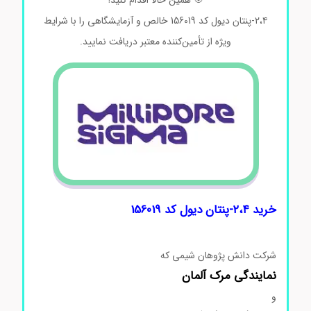
۲،۴-پنتان دیول کد 156019 خالص
و
آزمایشگاهی
را
با
شرایط
ویژه
از
تأمین‌کننده
معتبر
دریافت
نمایید.
خرید ۲،۴-پنتان دیول کد 156019
شرکت دانش پژوهان شیمی که
نمایندگی
مرک
آلمان
و