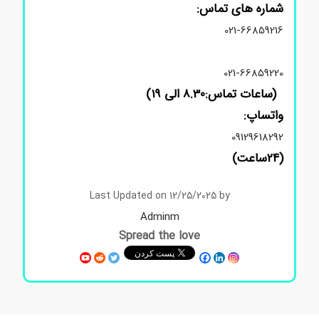
شماره های تماس:
021-66859216
021-66859220
(ساعات تماس:8.30 الی 19)
واتساپ:
09129618292
(24ساعت)
استعلام قیمت مواد شیمیایی آزمایشگاهی و تحقیقاتی
Last Updated on 12/25/2025 by
Adminm
Spread the love