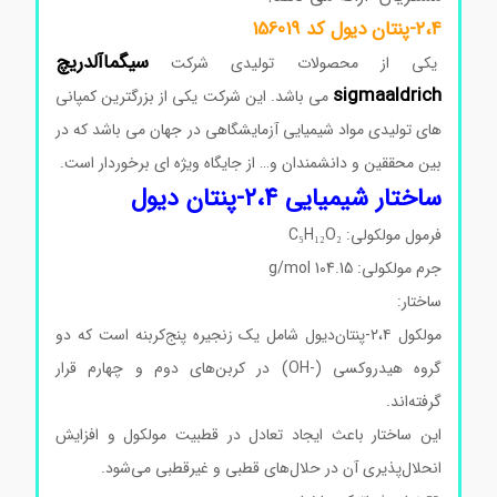
۲،۴-پنتان دیول کد 156019
سیگم
ا
آلدریچ
یکی از محصولات تولیدی شرکت
sigmaaldrich
می باشد. این شرکت یکی از بزرگترین کمپانی
های تولیدی مواد شیمیایی آزمایشگاهی در جهان می باشد که در
بین محققین و دانشمندان و… از جایگاه ویژه ای برخوردار است.
ساختار شیمیایی ۲،۴-پنتان دیول
فرمول مولکولی: C₅H₁₂O₂
جرم مولکولی: 104.15 g/mol
ساختار:
مولکول ۲،۴-پنتان‌دیول شامل یک زنجیره پنج‌کربنه است که دو
گروه هیدروکسی (-OH) در کربن‌های دوم و چهارم قرار
گرفته‌اند.
این ساختار باعث ایجاد تعادل در قطبیت مولکول و افزایش
انحلال‌پذیری آن در حلال‌های قطبی و غیرقطبی می‌شود.