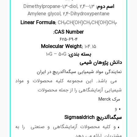
اسم دوم:
1,3-Dimethylpropane-1,3-diol, 2,4-
Amylene glycol, 2,4-Dihydroxypentane
Linear Formula:
CH
CH(OH)CH
CH(OH)CH
3
2
3
CAS Number:
625-69-4
Molecular Weight:
104.15
بسته بندی:
10G – 50G
دانش پژوهان شیمی
نمایندگی مواد شیمیایی سیگماآلدریچ در ایران
می باشد. این مجموعه کلیه محصولات و مواد
شیمیایی آزمایشگاهی را از جمله محصولات
مرک Merck
،
و
سیگماآلدریچ Sigmaaldrich
،
و کلیه محصولات آزمایشگاهی و صنعتی را به
مشتریان ارائه می دهد.