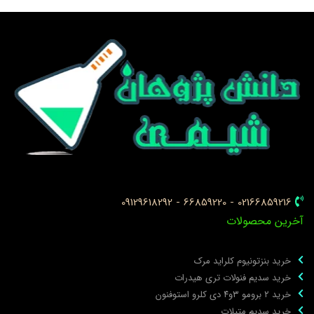
02166859216 - 66859220 - 09129618292
خرین محصولات
خرید بنزتونیوم کلراید مرک
خرید سدیم فنولات تری هیدرات
خرید ۲ برومو ۳و۴ دی‌ کلرو استوفنون
خرید سدیم متیلات