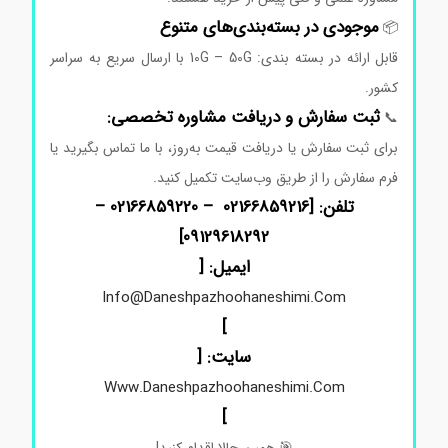
موجودی
در
بسته‌بندی‌های
متنوع
📦
قابل
ارائه
در
بسته بندی: 10G – 50G
با
ارسال
سریع
به
سراسر
کشور.
ثبت
سفارش
و
دریافت
مشاوره
تخصصی:
📞
برای
ثبت
سفارش
یا
دریافت
قیمت
به‌روز،
با
ما
تماس
بگیرید
یا
فرم
سفارش
را
از
طریق
وب‌سایت
تکمیل
کنید.
تلفن: [02166859216 – 02166859220 –
]
09129618292
ایمیل: [
Info@daneshpazhoohaneshimi.com
]
سایت: [
Www.daneshpazhoohaneshimi.com
]
🎯
همین
حالا
اقدام
کنید!