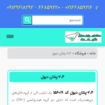
02166859216 - 66859220 - 09129618292
خانه
فروشگاه
»
»
۲،۴-پنتان دیول
۲،۴-پنتان دیول
۲،۴-پنتان دیول کد 156019
یک ترکیب آلی از گروه الکل‌های
دی‌هیدریک است که دارای دو گروه هیدروکسی (-OH) در