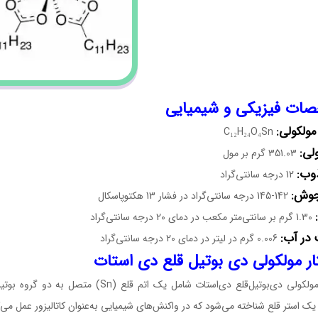
صات
فیزیکی و شیمیایی
مولکولی:
C₁₂H₂₄O₄Sn
لی:
351.03 گرم بر مول
وب:
12 درجه سانتی‌گراد
جوش:
142-145 درجه سانتی‌گراد در فشار 13 هکتوپاسکال
1.30 گرم بر سانتی‌متر مکعب در دمای 20 درجه سانتی‌گراد
 در آب:
0.006 گرم در لیتر در دمای 20 درجه سانتی‌گراد
ر مولکولی دی بوتیل قلع دی استات
 یک استر قلع شناخته می‌شود که در واکنش‌های شیمیایی به‌عنوان کاتالیزور عمل می‌ک