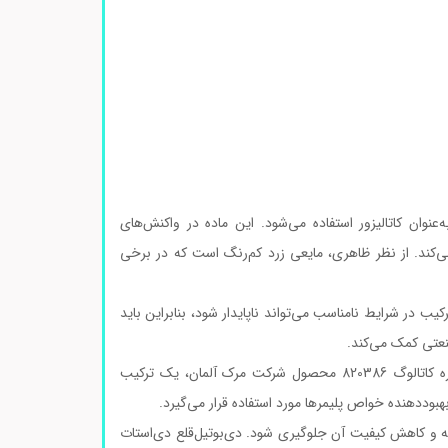
نوان کاتالیزور استفاده می‌شود. این ماده در واکنش‌های
ی‌کند. از نظر ظاهری، مایعی زرد کم‌رنگ است که در برخی
یب در شرایط نامناسب می‌تواند ناپایدار شود، بنابراین باید
نعتی کمک می‌کند.
دی‌بوتیل‌قلع دی‌استات (Dibutyltin diacetate) با فرمول شیمیایی C₁₂H₂₄O₄Sn و شماره کاتالوگ 820386 محصول شرکت مرک آلمان، یک ترکیب
بود‌دهنده خواص پلیمرها مورد استفاده قرار می‌گیرد.
 و کاهش کیفیت آن جلوگیری شود. دی‌بوتیل‌قلع دی‌استات