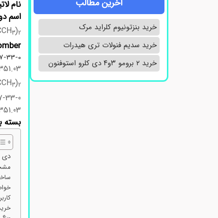
آخرین مطالب
نام لات
اسم دو
خرید بنزتونیوم کلراید مرک
CCH
)
3
2
mber:
خرید سدیم فنولات تری هیدرات
67-33-0
خرید ۲ برومو ۳و۴ دی‌ کلرو استوفنون
351.03
CCH
)
3
2
7-33-0
351.03
بسته ب
دی ب
مشخص
ساخت
خواص
کارب
خرید 
ویژگی