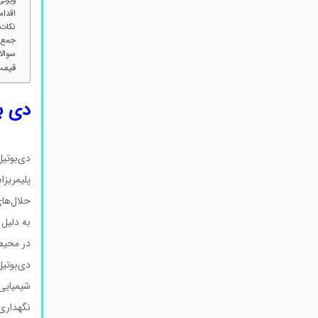
اقدام
نکات 
جمع‌
سوالا
قیمت 
دی ب
دی‌بوتی
پلیمریز
حلال‌های
به دلیل 
در محیط
شیمیایی 
نگهداری