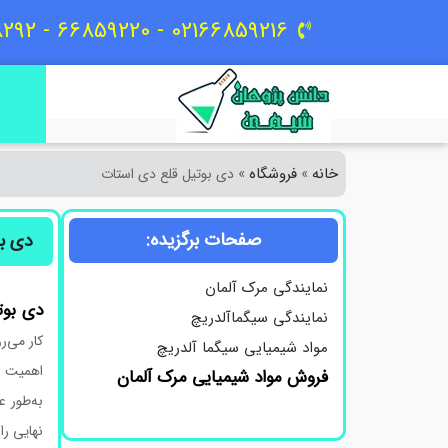
02166859216 - 66859220 - 09129618292
خانه
فروشگاه
»
»
دی بوتیل قلع دی استات
صفحات برگزیده:
دی ب
نمایندگی مرک آلمان
دی بوتی
نمایندگی سیگماآلدریچ
کار می‌ر
مواد شیمیایی سیگما آلدریچ
اهمیت زی
فروش مواد شیمیایی مرک آلمان
به‌طور ع
نهایی را