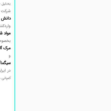
به‌دلیل 
شرکت
دانش 
واردکنن
مواد
شی
بخصوص
مرک
آل
و
سیگماآ
در ایر
کمپانی ه