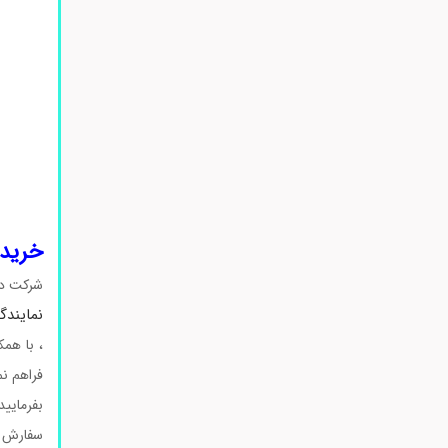
خرید د
شرکت دا
نمایندگ
، با هم
فراهم ن
سفارش ن