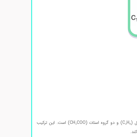
ساختار مولکولی دی‌بوتیل‌قلع دی‌استات شامل یک اتم قلع (Sn) متصل به دو گروه بوتیل (C₄H₉) و دو گروه استات (CH₃COO) است. این ترکیب
ند.