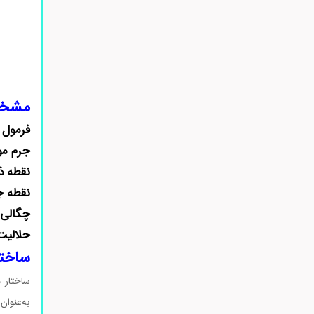
مشخ
فرمول 
جرم مو
نقطه ذ
نقطه 
چگالی:
حلالیت
ساختا
به‌عنوان