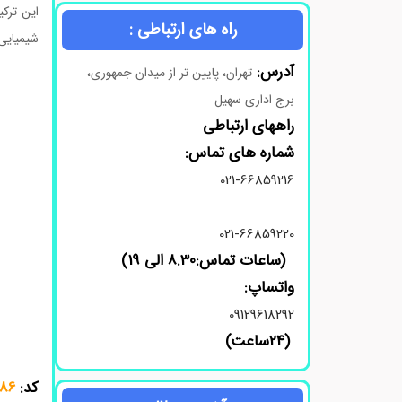
این ترک
راه های ارتباطی :
شیمیایی 
آدرس:
تهران، پایین تر از میدان جمهوری،
برج اداری سهیل
راههای ارتباطی
شماره های تماس:
021-66859216
021-66859220
(ساعات تماس:8.30 الی 19)
واتساپ:
09129618292
(24ساعت)
کد:
86