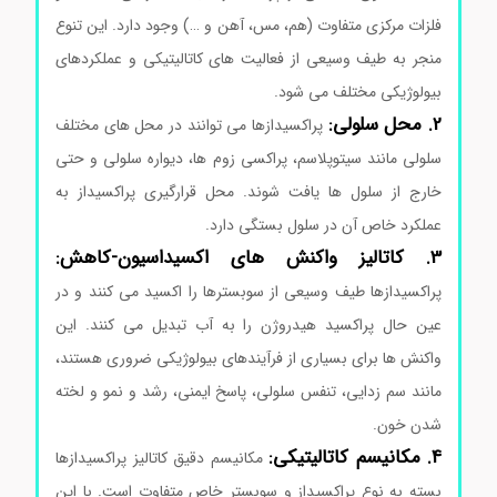
فلزات مرکزی متفاوت (هم، مس، آهن و …) وجود دارد. این تنوع
منجر به طیف وسیعی از فعالیت های کاتالیتیکی و عملکردهای
بیولوژیکی مختلف می شود.
خرید آنزیم پراکسیداز
2. محل سلولی:
پراکسیدازها می توانند در محل های مختلف
سلولی مانند سیتوپلاسم، پراکسی زوم ها، دیواره سلولی و حتی
خارج از سلول ها یافت شوند. محل قرارگیری پراکسیداز به
عملکرد خاص آن در سلول بستگی دارد.
3. کاتالیز واکنش های اکسیداسیون-کاهش:
پراکسیدازها طیف وسیعی از سوبسترها را اکسید می کنند و در
عین حال پراکسید هیدروژن را به آب تبدیل می کنند. این
واکنش ها برای بسیاری از فرآیندهای بیولوژیکی ضروری هستند،
مانند سم زدایی، تنفس سلولی، پاسخ ایمنی، رشد و نمو و لخته
شدن خون.
خرید آنزیم پراکسیداز
4. مکانیسم کاتالیتیکی:
مکانیسم دقیق کاتالیز پراکسیدازها
بسته به نوع پراکسیداز و سوبستر خاص متفاوت است. با این