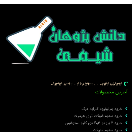
02166859216 - 66859220 - 09129618292
خرین محصولات
خرید بنزتونیوم کلراید مرک
خرید سدیم فنولات تری هیدرات
خرید ۲ برومو ۳و۴ دی‌ کلرو استوفنون
خرید سدیم متیلات