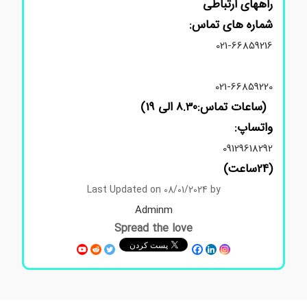
راههای ارتباطی
شماره های تماس:
021-66859216
021-66859220
(ساعات تماس:8.30 الی 19)
واتساپ:
09129618292
(24ساعت)
Last Updated on 08/01/2024 by
Adminm
Spread the love