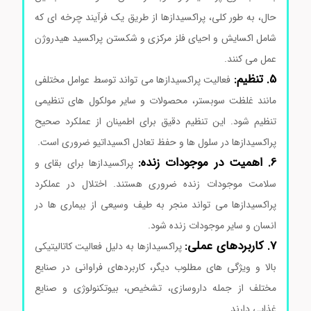
حال، به طور کلی، پراکسیدازها از طریق یک فرآیند چرخه ای که
شامل اکسایش و احیای فلز مرکزی و شکستن پراکسید هیدروژن
عمل می کنند.
خرید آنزیم پراکسیداز
5. تنظیم:
فعالیت پراکسیدازها می تواند توسط عوامل مختلفی
مانند غلظت سوبستر، محصولات و سایر مولکول های تنظیمی
تنظیم شود. این تنظیم دقیق برای اطمینان از عملکرد صحیح
پراکسیدازها در سلول ها و حفظ تعادل اکسیداتیو ضروری است.
6. اهمیت در موجودات زنده:
پراکسیدازها برای بقای و
سلامت موجودات زنده ضروری هستند. اختلال در عملکرد
پراکسیدازها می تواند منجر به طیف وسیعی از بیماری ها در
انسان و سایر موجودات زنده شود.
7. کاربردهای عملی:
پراکسیدازها به دلیل فعالیت کاتالیتیکی
بالا و ویژگی های مطلوب دیگر، کاربردهای فراوانی در صنایع
مختلف از جمله داروسازی، تشخیص، بیوتکنولوژی و صنایع
غذایی دارند.