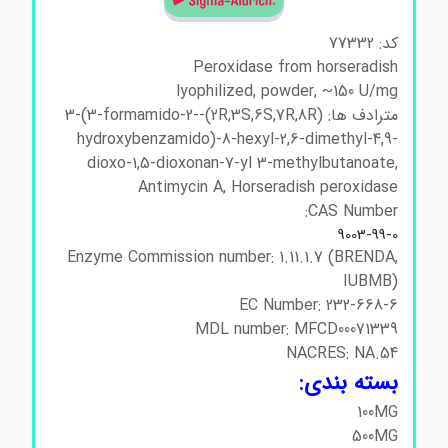
کد: 77332
Peroxidase from horseradish
lyophilized, powder, ~150 U/mg
مترادف ها: (2R,3S,6S,7R,8R)-3-(3-formamido-2-
hydroxybenzamido)-8-hexyl-2,6-dimethyl-4,9-
dioxo-1,5-dioxonan-7-yl 3-methylbutanoate,
Antimycin A, Horseradish peroxidase
CAS Number:
9003-99-0
Enzyme Commission number: 1.11.1.7 (BRENDA,
IUBMB)
EC Number: 232-668-6
MDL number: MFCD00071339
NACRES: NA.54
بسته بندی:
100MG
500MG