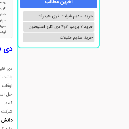
آخرین مطالب
برنام
تاریخ
خطرات
خرید سدیم فنولات تری هیدرات
سرنو
خرید ۲ برومو ۳و۴ دی‌ کلرو استوفنون
مقررات
قیمت 
خرید سدیم متیلات
دی فنی
باشد، 
اوقات 
حل است
کنند.
دی
شرکت
دانش 
وارد کن