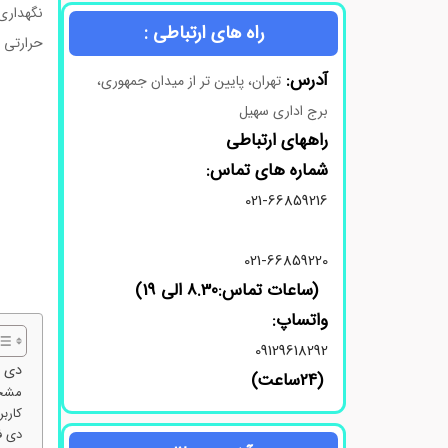
نگهداری
راه های ارتباطی :
حرارتی و
آدرس:
تهران، پایین تر از میدان جمهوری،
برج اداری سهیل
راههای ارتباطی
شماره های تماس:
021-66859216
021-66859220
(ساعات تماس:8.30 الی 19)
واتساپ:
09129618292
دی فن
(24ساعت)
مشخص
کارب
دی فنی