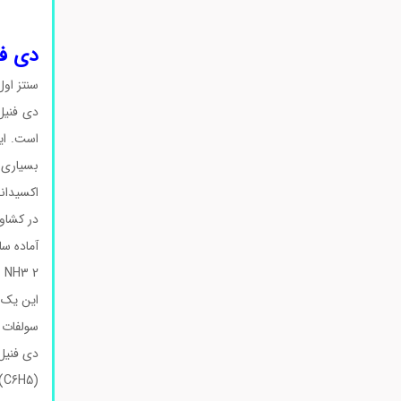
دی فنی
سنتز اول
است. ای
اکسیدان
در کشاو
آماده سا
2 C6H5NH2 → (C6H5)2NH + NH3
این یک پایه ضعیف است، با 10-14
سولفات [(C6H5)2NH2]+[HSO4]- را به صورت پودر سفید یا زرد با m.p می دهد. 123
دی فنیل 
(C6H5)2NH + 2 S → S(C6H4)2NH + H2S