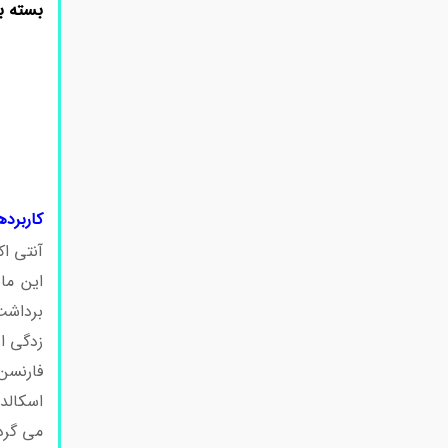
بسته ب
کاربرد
آنتی ا
این ما
برداشت
زدگی ا
فارنسن
اسکالد
می گردد