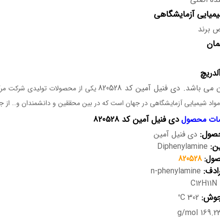
میایی آزمایشگاهی
 برند
مان
لدریچ
 می باشد. دی فنیل آمین کد 820528
یکی از محصولات تولیدی شرکت مرک 
واد شیمیایی آزمایشگاهی در جهان است که در بین محققین و دانشمندان و… از جای
دی فنیل آمین کد 820528
ت محصول
صول:
دی فنیل آمین
ین:
Diphenylamine
صول:
820528
ادف:
n-phenylamine
C12H11N
0
جوش:
C 302