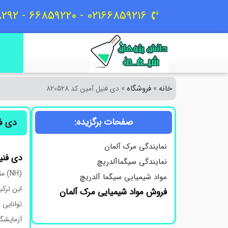
02166859216 - 66859220 - 09129618292
خانه
فروشگاه
»
»
دی فنیل آمین کد 820528
صفحات برگزیده:
دی فنی
نمایندگی مرک آلمان
دی
فنی
نمایندگی سیگماآلدریچ
(NH) متصل هستند، تشکیل شده است. دی فنیل آمین یک جامد کریستالی سفید یا زرد روشن با نقطه ذوب حدود ۵۲-۵۴ درجه سانتی‌گراد است.
مواد شیمیایی سیگما آلدریچ
این ترکی
فروش مواد شیمیایی مرک آلمان
توانایی
آزمایشگ