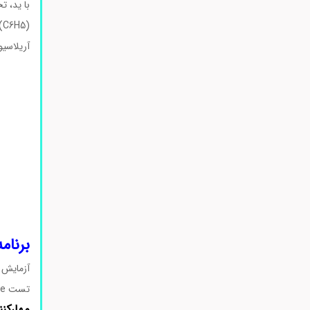
با ید، ت
(C6H5)2NH + I2 → (C6H4)2NH + 2 HI
آریلاسیون با یدوبن
برنام
آزمایش DNA
تست Dische از دی فنیل آمین برای آزمایش DNA استفاده می کند و می تواند برای تشخیص DNA از RNA استفاده شود.
مهارکن