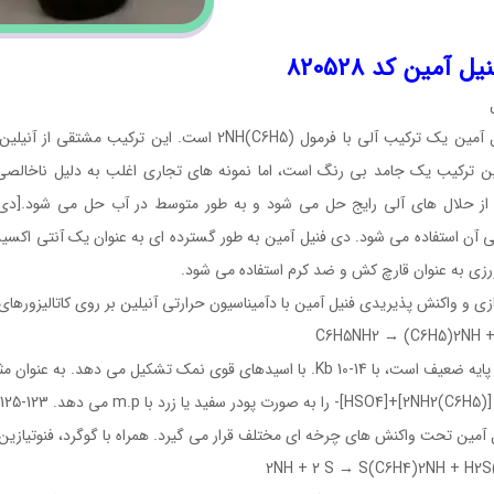
ل آمین کد 820528
دی فنیل آمین یک ترکیب آلی با فرمول (C6H5)2NH اس
ن ترکیب یک جامد بی رنگ است، اما نمونه های تجاری اغلب به دلیل ناخالصی
ی آن استفاده می شود. دی فنیل آمین به طور گسترده ای به عنوان یک آنتی اکس
رزی به عنوان قارچ کش و ضد کرم استفاده می شود.
زی و واکنش پذیریدی فنیل آمین با دآمیناسیون حرارتی آنیلین بر روی کاتالیزورها
Kb . با اسیدهای قوی نمک تشکیل می دهد. به عنوان مثال، تیمار با اسید سولفوریک، بی
-125 درجه سانتیگراد.
آمین تحت واکنش های چرخه ای مختلف قرار می گیرد. همراه با گوگرد، فنوتیازین،