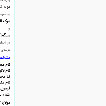
مواد
شی
بخصوص
مرک
آل
و
سیگماآ
در ایران
تولیدی م
مشخصا
نام مح
نام لات
کد مح
نام متر
فرمول:
نقطه 
مولار:
g/mol 169.23