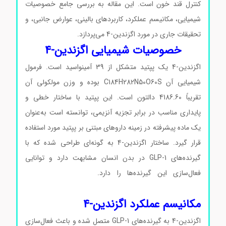
کنترل قند خون است. این مقاله به بررسی جامع خصوصیات
شیمیایی، مکانیسم عملکرد، کاربردهای بالینی، عوارض جانبی، و
تحقیقات جاری در مورد اگزندین-4 می‌پردازد.
خصوصیات شیمیایی اگزندین-4
اگزندین-4 یک پپتید متشکل از 39 آمینواسید است. فرمول
شیمیایی آن C184H282N50O60S بوده و وزن مولکولی آن
تقریباً 4186.60 دالتون است. این پپتید با ساختار خطی و
پایداری مناسب در برابر تجزیه آنزیمی، توانسته است به‌عنوان
یک ماده پیشرفته در زمینه داروهای مبتنی بر پپتید مورد استفاده
قرار گیرد. ساختار اگزندین-4 به گونه‌ای طراحی شده که با
گیرنده‌های GLP-1 در بدن انسان مشابهت دارد و توانایی
فعال‌سازی این گیرنده‌ها را دارد.
اگزندین-4 کد E7144
اگزندین-4 کد E7144
مکانیسم عملکرد اگزندین-4
اگزندین-4 به گیرنده‌های GLP-1 متصل شده و باعث فعال‌سازی