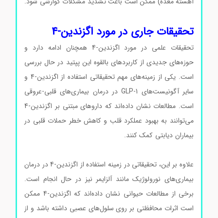
آهسته معده) ممکن است باعث تشدید مشکلات گوارشی شود.
اگزندین-4 کد E7144 اگزندین-4 کد E7144
تحقیقات جاری در مورد اگزندین-4
تحقیقات علمی در مورد اگزندین-4 همچنان ادامه دارد و
حوزه‌های جدیدی از کاربردهای بالقوه این پپتید در حال بررسی
است. یکی از زمینه‌های مهم تحقیقاتی استفاده از اگزندین-4 و
سایر آگونیست‌های GLP-1 در درمان بیماری‌های قلبی-عروقی
است. مطالعات نشان داده‌اند که داروهای مبتنی بر اگزندین-4
می‌توانند به بهبود عملکرد قلب و کاهش خطر حملات قلبی در
بیماران دیابتی کمک کنند.
اگزندین-4 کد E7144 اگزندین-4 کد
E7144 اگزندین-4 کد E7144 اگزندین-4 کد E7144
علاوه بر این، تحقیقاتی در زمینه استفاده از اگزندین-4 در درمان
بیماری‌های نورولوژیک مانند آلزایمر نیز در حال انجام است.
برخی از مطالعات حیوانی نشان داده‌اند که اگزندین-4 ممکن
است اثرات محافظتی بر روی سلول‌های عصبی داشته باشد و از