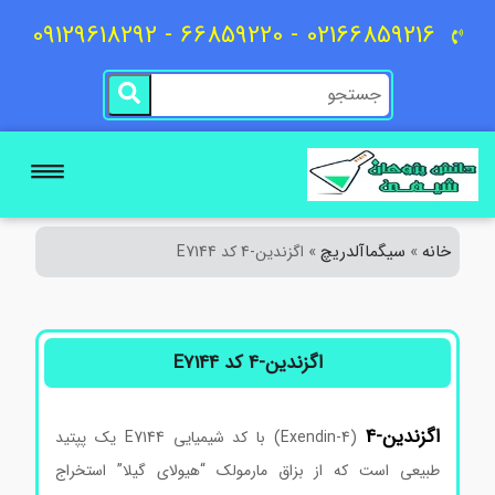
02166859216 - 66859220 - 09129618292
خانه
سیگماآلدریچ
»
»
اگزندین-4 کد E7144
اگزندین-4 کد E7144
اگزندین-4
(Exendin-4) با کد شیمیایی E7144 یک پپتید
طبیعی است که از بزاق مارمولک “هیولای گیلا” استخراج