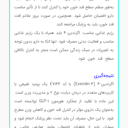
به‌طور منظم سطح قند خون خود را کنترل کنند تا از تأثیر مناسب
دارو اطمینان حاصل شود. همچنین، در صورت بروز علائم افت
قند خون، باید به پزشک مراجعه کنند.
اگزندین-4 کد E7144
رژیم غذایی مناسب: اگزندین-4 باید همراه با یک رژیم غذایی
مناسب و فعالیت بدنی مصرف شود. تنها اتکا به دارو بدون توجه
به تغییرات در سبک زندگی ممکن است منجر به کنترل ناکافی
سطح قند خون شود.
اگزندین-4 کد E7144 اگزندین-4 کد
E7144
نتیجه‌گیری
اگزندین-4 (Exendin-4) با کد E7144 یک پپتید طبیعی با
کاربردهای متعدد در درمان دیابت نوع 2 و مدیریت وزن است.
این ماده با تقلید از عملکرد هورمون GLP-1 توانسته است
به‌عنوان یک داروی مؤثر در کنترل قند خون و کاهش وزن مطرح
شود. با این حال، مصرف آن باید تحت نظر پزشک انجام شود و
بیماران باید از خطرات احتمالی مانند عوارض جانبی و