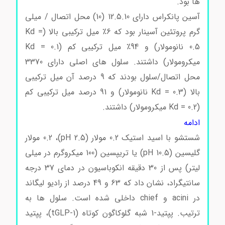
ها بود.
اگزندین-4 کد E7144
آسین پانکراس دارای 12.5.10 (10) محل اتصال / میلی
گرم پروتئین آسینار بود که 6٪ میل ترکیبی بالا (Kd =
0.5 نانومولار) و 94٪ میل ترکیبی کم (Kd = 0.1
میکرومولار) داشتند. سلول های اصلی دارای 3370
محل اتصال/سلول بودند که 9 درصد آن میل ترکیبی
بالا (Kd = 0.3 نانومولار) و 91 درصد میل ترکیبی کم
(Kd = 0.2 میکرومولار) داشتند.
ادامه
شستشو با اسید استیک 0.2 مولار (pH 2.5)، 0.2 مولار
گلیسین (pH 10.5) یا تریپسین (100 میکروگرم در میلی
لیتر) پس از 30 دقیقه انکوباسیون در دمای 37 درجه
سانتیگراد، نشان داد که 63 و 49 درصد از رادیو لیگاند
در acini و chief داخلی شده است. سلول ها به
ترتیب. پپتید-1 شبه گلوکاگون کوتاه (tGLP-1)، پپتید