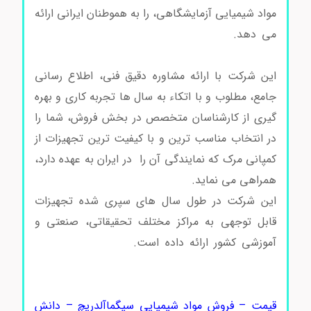
مواد شیمیایی آزمایشگاهی، را به هموطنان ایرانی ارائه
می دهد.
اگزندین-4 کد E7144 اگزندین-4 کد E7144
اگزندین-4 کد E7144
این شرکت با ارائه مشاوره دقیق فنی، اطلاع رسانی
جامع، مطلوب و با اتکاء به سال ها تجربه کاری و بهره
گیری از کارشناسان متخصص در بخش فروش، شما را
در انتخاب مناسب ترین و با کیفیت ترین تجهیزات از
کمپانی مرک که نمایندگی آن را در ایران به عهده دارد،
همراهی می نماید.
اگزندین-4 کد E7144
این شرکت در طول سال ‌های سپری شده تجهیزات
قابل توجهی به مراکز مختلف تحقیقاتی، صنعتی و
آموزشی کشور ارائه داده است.
اگزندین-4 کد E7144
اگزندین-4 کد E7144 اگزندین-4 کد E7144 اگزندین-4
کد E7144 اگزندین-4 کد E7144
قیمت – فروش مواد شیمیایی سیگماآلدریچ – دانش