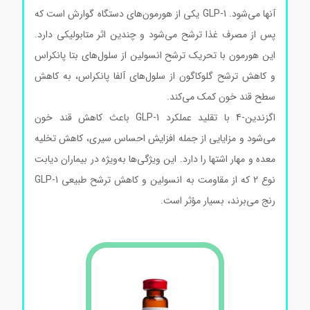
آنها می‌شود. GLP-1 یکی از هورمون‌های دستگاه گوارش است که
پس از مصرف غذا ترشح می‌شود و چندین اثر متابولیکی دارد.
این هورمون با تحریک ترشح انسولین از سلول‌های بتا پانکراس
و کاهش ترشح گلوکاگون از سلول‌های آلفا پانکراس، به کاهش
سطح قند خون کمک می‌کند.
اگزندین-4 با تقلید عملکرد GLP-1 باعث کاهش قند خون
می‌شود و مزایایی از جمله افزایش احساس سیری، کاهش تخلیه
معده و مهار اشتها را دارد. این ویژگی‌ها به‌ویژه در بیماران دیابت
نوع 2 که از مقاومت به انسولین و کاهش ترشح طبیعی GLP-1
رنج می‌برند، بسیار مؤثر است.
اگزندین-4 کد E7144 اگزندین-4
کد E7144 اگزندین-4 کد E7144 اگزندین-4 کد E7144