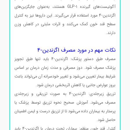
آگونیست‌های گیرنده GLP-1 هستند، به‌عنوان جایگزین‌های
اگزندین-4 مورد استفاده قرار می‌گیرند. این داروها نیز به کنترل
سطح قند خون کمک می‌کنند و اثرات مثبتی در کاهش وزن
دارند.
اگزندین-4 کد E7144 اگزندین-4 کد E7144 اگزندین-4
کد E7144
نکات مهم در مورد مصرف اگزندین-4
مصرف طبق دستور پزشک: اگزندین-4 باید تنها طبق تجویز
پزشک مصرف شود. دوز مصرفی و مدت زمان درمان بر اساس
شرایط بیمار تعیین می‌شود و تغییر خودسرانه آن می‌تواند باعث
بروز عوارض جانبی یا کاهش اثربخشی درمان شود.
تزریق زیرجلدی: اگزندین-4 به صورت تزریقی و زیرجلدی
مصرف می‌شود. آموزش صحیح نحوه تزریق توسط پزشک یا
پرستار به بیماران داده می‌شود تا از تزریق درست و ایمن اطمینان
حاصل شود.
اگزندین-4 کد E7144 اگزندین-4 کد E7144
کنترل قند خون منظم: بیماران تحت درمان با اگزندین-4 باید