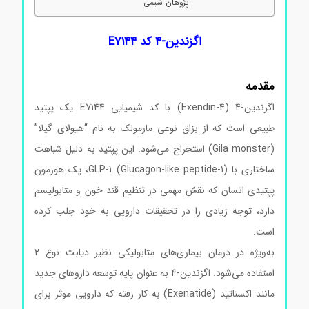
پژوهان شیمی
اگزندین-4 کد E7144
مقدمه
اگزندین-4 (Exendin-4) با کد شیمیایی E7144 یک پپتید
طبیعی است که از بزاق نوعی مارمولک به نام “هیولای گیلا”
(Gila monster) استخراج می‌شود. این پپتید به دلیل شباهت
ساختاری با GLP-1 (Glucagon-like peptide-1)، یک هورمون
پپتیدی انسان که نقش مهمی در تنظیم قند خون و متابولیسم
دارد، توجه زیادی را در تحقیقات دارویی به خود جلب کرده
است.
به‌ویژه در درمان بیماری‌های متابولیکی نظیر دیابت نوع 2
استفاده می‌شود. اگزندین-4 به عنوان پایه توسعه داروهای جدید
مانند اکسناتید (Exenatide) به کار رفته که دارویی موثر برای