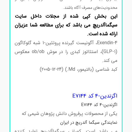
محدودیت‌های مصرف آگاه باشند.
این بخش کپی شده از مجلات داخل سایت
سیگماآلدریچ می باشد که برای مطالعه شما عزیزان
ارائه شده است.
Exendin-4، آگونیست گیرنده پروتئین-1 شبه گلوکاگون
(GLP-1)، استئاتوز کبدی را در موش ob/ob معکوس
می کند.
کبد شناسی (بالتیمور، Md.) (2005-12-24)
اگزندین-4 کد
E7144
اگزندین-4 کد E7144
اگزندین-4 کد E7144
یکی از محصولات پرفروش دانش پژوهان شیمی که
نمایندگی سیگما آلدریچ در ایران
می باشد است. کمپانی سیگماآلدریچ تولید کننده