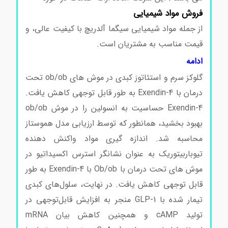
فروش مواد شیمیایی
از جمله مواد شیمیایی سیگما آلدریچ با کیفیت عالی، و
قیمت مناسب به مشتریان است.
ادامه
گلوکز سرم و استئاتوز کبدی در موش های ob/ob تحت
درمان با Exendin-4 به طور قابل توجهی کاهش یافت.
Exendin-4 حساسیت به انسولین را در موش ob/ob
بهبود بخشید، همانطور که توسط ارزیابی مدل هموستاز
محاسبه شد. اندازه گیری مواد واکنش دهنده
تیوباربیتوریک به عنوان نشانگر استرس اکسیداتیو در
موش های تحت درمان با Ob/ob با Exendin-4 به طور
قابل توجهی کاهش یافت. در نهایت، سلول‌های کبدی
تیمار شده با GLP-1 منجر به افزایش قابل‌توجهی در
تولید cAMP و همچنین کاهش بیان mRNA