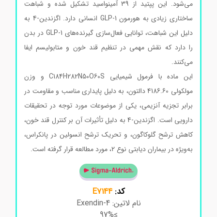
می‌شود. این پپتید از 39 آمینواسید تشکیل شده و شباهت
ساختاری زیادی به هورمون GLP-1 انسانی دارد. اگزندین-4 به
دلیل این شباهت، توانایی فعال‌سازی گیرنده‌های GLP-1 در بدن
را دارد که نقش مهمی در تنظیم قند خون و متابولیسم ایفا
می‌کنند.
این ماده با فرمول شیمیایی C184H282N50O60S و وزن
مولکولی 4186.60 دالتون، به دلیل پایداری مناسب و مقاومت در
برابر تجزیه آنزیمی، یکی از موضوعات مورد توجه در تحقیقات
دارویی است. اگزندین-4 به دلیل تأثیرات آن بر کنترل قند خون،
کاهش ترشح گلوکاگون، و تحریک ترشح انسولین در پانکراس،
به‌ویژه در بیماران دیابتی نوع 2، مورد مطالعه قرار گرفته است.
کد:
E7144
نام لاتین: Exendin-4
≥97%