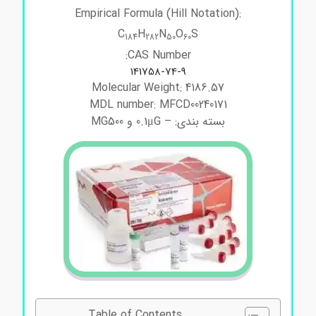
Empirical Formula (Hill Notation):
C
H
N
O
S
184
282
50
60
CAS Number:
141758-74-9
Molecular Weight: 4186.57
MDL number: MFCD00240171
بسته بندی: – 0.1μG و MG500
Table of Contents