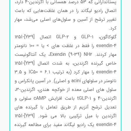
پستاندارانی که 53 درصد همسانی با اگزندین-4 دارد،
اتصال رادیو لیگاند را در همان غلظت‌هایی که باعث
تغییر ترشح از آسین و سلول‌های اصلی می‌شد، مهار
کرد.
گلوکاگون، GLP-1 و GLP-2 اتصال 125I-[Y39]
exendin-4 را فقط در غلظت های > یا = 100 نانومتر
مهار کردند. Exendin (9-39) NH2، یک آنتاگونیست
خاص گیرنده اگزندین، به شدت اتصال 125I-[Y39]
exendin-4 را مهار کرد (به ترتیب IC50 = 6.1 و 3.5
نانومتر در سلولهای acini و اصلی). در آسین پانکراس و
سلول های اصلی معده از خوکچه هندی، اگزندین-3،
اگزندین-4 و tGLP-1 باعث افزایش cAMP سلولی و
تعدیل ترشح آنزیم از طریق تعامل با گیرنده های
اگزندین با میل ترکیبی بالا می شود. 125I-[Y39]
exendin-4 یک رادیو لیگاند مفید برای مطالعه گیرنده