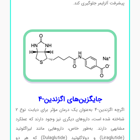
پیشرفت آلزایمر جلوگیری کند.
اگزندین-4 کد E7144 اگزندین-4
کد E7144 اگزندین-4 کد E7144 اگزندین-4 کد E7144
جایگزین‌های اگزندین-4
اگرچه اگزندین-4 به‌عنوان یک درمان مؤثر برای دیابت نوع 2
شناخته شده است، داروهای دیگری نیز وجود دارند که عملکرد
مشابهی دارند. به‌طور خاص، داروهایی مانند لیراگلوتید
(Liraglutide) و دولاگلوتید (Dulaglutide) که هر دو