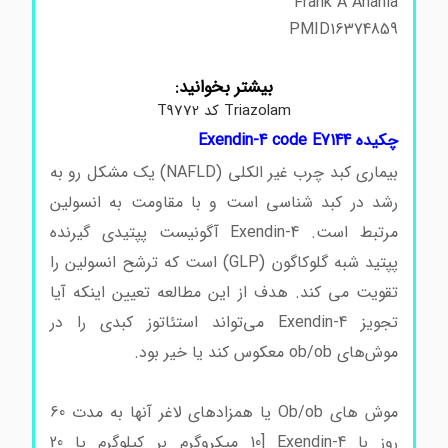
Frank A Anania
PMID16374859
اگزندین-4 کد E7144 اگزندین-4 کد
E7144 اگزندین-4 کد E7144 اگزندین-4 کد E7144
بیشتر بخوانید:
Triazolam کد T9772
چکیده Exendin-4 code E7144
بیماری کبد چرب غیر الکلی (NAFLD) یک مشکل رو به
رشد در کبد شناسی است و با مقاومت به انسولین
مرتبط است. Exendin-4 آگونیست پپتیدی گیرنده
پپتید شبه گلوکاگون (GLP) است که ترشح انسولین را
تقویت می کند. هدف از این مطالعه تعیین اینکه آیا
تجویز Exendin-4 می‌تواند استئاتوز کبدی را در
موش‌های ob/ob معکوس کند یا خیر بود.
اگزندین-4 کد
E7144
موش های Ob/ob یا همزادهای لاغر آنها به مدت 60
روز با Exendin-4 [10 میکروگرم بر کیلوگرم یا 20