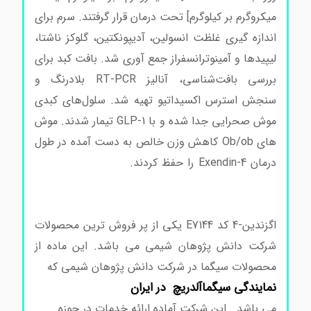
میکروگرم بر کیلوگرم] تحت درمان قرار گرفتند. سرم برای
اندازه گیری غلظت انسولین، آدیپونکتین، گلوکز ناشتا،
لیپیدها و آمینوترانسفراز جمع آوری شد. بافت کبد برای
بررسی بافت‌شناسی، آنالیز RT-PCR بلادرنگ و
سنجش استرس اکسیداتیو تهیه شد. سلول‌های کبدی
موش صحرایی جدا شده و با GLP-1 تیمار شدند. موش
های Ob/ob کاهش وزن خالص به دست آمده در طول
درمان Exendin-4 را حفظ کردند.
اگزندین-4 کد E7144
اگزندین-4 کد E7144 اگزندین-4 کد E7144 اگزندین-4
کد E7144 اگزندین-4 کد E7144
اگزندین-4 کد E7144 یکی از پر فروش ترین محصولات
شرکت دانش پژوهان شیمی می باشد. این ماده از
محصولات سیگما در شرکت دانش پژوهان شیمی که
نمایندگی سیگماآلدریچ در ایران
می باشد . این شرکت آماده ارائه خدمات در حوزه