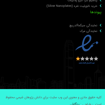
پتاسیم تترا کلرو پلاتینات
خرید نانوپلیت نقره (Silver Nanoplates)
یوندها
نمایندگی سیگماآلدریچ
نمایندگی مرک
لیه حقوق مادی و معنوی این وب سایت برای دانش پژوهان شیمی محفوظ
پنگاش
ست. - طراحی :