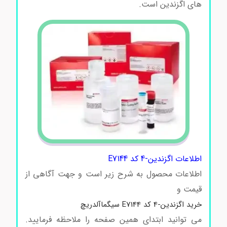
های اگزندین است.
اگزندین-4 کد E7144
اطلاعات اگزندین-4 کد E7144
اطلاعات محصول به شرح زیر است و جهت آگاهی از
قیمت و
خرید اگزندین-4 کد E7144 سیگماآلدریچ
می توانید ابتدای همین صفحه را ملاحظه فرمایید.