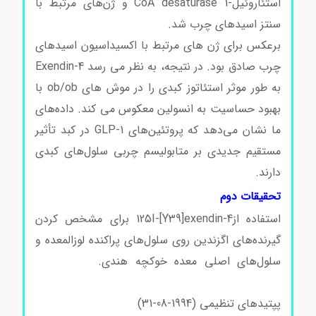
استئاروئیل-CoA desaturase 1 و ژن‌های مرتبط با
سنتز اسیدهای چرب شد.
اگزندین-4 کد E7144
برعکس برای ژن های مرتبط با اکسیداسیون اسیدهای
چرب صادق بود. در نتیجه، به نظر می رسد Exendin-4
به طور موثر استئاتوز کبدی را در موش های ob/ob با
بهبود حساسیت به انسولین معکوس می کند. داده‌های
ما نشان می‌دهد که پروتئین‌های GLP-1 در کبد تأثیر
مستقیم جدیدی بر متابولیسم چربی سلول‌های کبدی
دارند.
تحقیقات دوم
استفاده از125I-[Y39]exendin-4 برای مشخص کردن
گیرنده‌های اگزندین روی سلول‌های پراکنده لوزالمعده و
سلول‌های اصلی معده خوکچه هندی.
اگزندین-4 کد
E7144
پپتیدهای تنظیمی (1994-08-31)