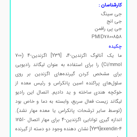
کارشناسان :
جی سینگ
جی انج
جی پی رافمن
PMID7800858
چکیده
ما یک آنالوگ اگزندین-4، [Y39] اگزندین-4 (700
Ci/mmol) را برای استفاده به عنوان لیگاند رادیویی
برای مشخص کردن گیرنده‌های اگزندین بر روی
سلول‌های پراکنده اسین پانکراس و رئیس معده از
خوکچه هندی ساخته و ید دادیم. اتصال این رادیو
لیگاند زیست فعال سریع، وابسته به دما و خاص بود
(توسط سایر ترشحات پانکراس یا معده مهار نشد).
اندازه گیری توانایی اگزندین-4 برای مهار اتصال 125I-
[Y39]exendin-4 نشان دهنده وجود دو دسته از گیرنده