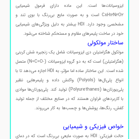
ایزوسیانات‌ها است. این ماده دارای فرمول شیمیایی
C8H12N2O2 است و به صورت مایع بی‌رنگ با بوی تند و
مشخصی وجود دارد. HDI بیشتر به دلیل ویژگی‌های شیمیایی
خود در ساخت پلیمرهای مقاوم و مستحکم شناخته می‌شود.
ساختار مولکولی
مولکول هگزامتیلن دی ایزوسیانات شامل یک زنجیره شش کربنی
(هگزامتیلن) است که به دو گروه ایزوسیانات (-N=C=O) متصل
شده است. این ساختار ساده اما مؤثر، به HDI اجازه می‌دهد تا با
انواع پلی‌ال‌ها (Polyols) واکنش داده و پلیمرهایی نظیر
پلی‌یورتان‌ها (Polyurethanes) تولید کند. پلی‌یورتان‌ها موادی
با کاربردهای فراوان هستند که در صنایع مختلف از جمله تولید
کفش، رنگ‌ها، پوشش‌ها و چسب‌ها به کار می‌روند.
هگزامتیلن
دی ایزوسیانات هگزامتیلن دی ایزوسیانات
خواص فیزیکی و شیمیایی
حالت فیزیکی: HDI به صورت مایعی بی‌رنگ است که در دمای