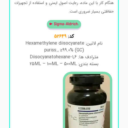
هنگام کار با این ماده، رعایت اصول ایمنی و استفاده از تجهیزات
حفاظتی بسیار ضروری است.
کد:
52649
نام لاتین: Hexamethylene diisocyanate
puriss., ≥99.0% (GC)
مترادف ها: 1,6-Diisocyanatohexane
بسته بندی: 25ML – 100ML – 500ML