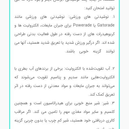
توانید امتحان کنید:
1. نوشیدنی های ورزشی: نوشیدنی های ورزشی مانند
Gatorade یا Powerade برای جبران مایعات، الکترولیت ها و
کربوهیدرات های از دست رفته در طول فعالیت بدنی طراحی
شده اند. اگر درگیر ورزش شدید یا تعریق شدید هستید، آنها می
توانند گزینه خوبی باشند.
ال سیستئین هیدروکلراید
مونوهیدرات سیگماآلدریچ
2. آب تقویت‌شده با الکترولیت: برخی از برندهای آب بطری با
الکترولیت‌هایی مانند سدیم و پتاسیم تقویت می‌شوند که
می‌تواند به جبران مایعات و مواد معدنی از دست رفته در اثر
تعریق کمک کند.
3. شیر: شیر منبع خوبی برای هیدراتاسیون است و همچنین
کلسیم و سایر مواد مغذی مهم را تامین می کند. اگر مراقب
کالری دریافتی خود هستید، شیر کم چرب یا بدون چربی گزینه
خوبی است.