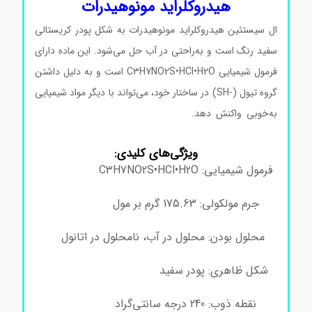
هیدروکلراید مونوهیدرات
ال سیستئین هیدروکلراید مونوهیدرات به شکل پودر کریستالی
سفید رنگ است و به‌راحتی در آب حل می‌شود. این ماده دارای
فرمول شیمیایی C3H7NO2S•HCl•H2O است و به دلیل داشتن
گروه تیول (-SH) در ساختار خود، می‌تواند با دیگر مواد شیمیایی
به‌خوبی واکنش دهد.
ال سیستئین هیدروکلراید مونوهیدرات
سیگماآلدریچ
ویژگی‌های کلیدی:
فرمول شیمیایی: C3H7NO2S•HCl•H2O
ال سیستئین
هیدروکلراید مونوهیدرات سیگماآلدریچ
جرم مولکولی: 175.63 گرم بر مول
ال سیستئین
هیدروکلراید مونوهیدرات سیگماآلدریچ
محلول بودن: محلول در آب، نامحلول در اتانول
ال
سیستئین هیدروکلراید مونوهیدرات سیگماآلدریچ
شکل ظاهری: پودر سفید
ال سیستئین هیدروکلراید
مونوهیدرات سیگماآلدریچ
نقطه ذوب: 240 درجه سانتی‌گراد
ال سیستئین