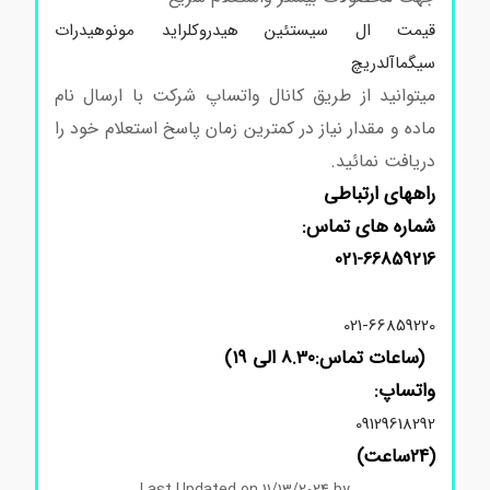
قیمت ال سیستئین هیدروکلراید مونوهیدرات
سیگماآلدریچ
میتوانید از طریق کانال واتساپ شرکت با ارسال نام
ماده و مقدار نیاز در کمترین زمان پاسخ استعلام خود را
دریافت نمائید.
راههای ارتباطی
شماره های تماس:
021-66859216
021-66859220
(ساعات تماس:8.30 الی 19)
واتساپ:
09129618292
(24ساعت)