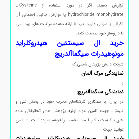
گزارش دهید. اگر در مورد استفاده از L-Cysteine
hydrochloride monohydrate یا عوارض جانبی احتمالی آن
نگرانی یا سؤالی دارید، باید با ارائه دهنده مراقبت های بهداشتی
یا داروساز خود صحبت کنید.
خرید ال سیستئین هیدروکلراید
مونوهیدرات سیگماآلدریچ
شرکت دانش پژوهان شیمی که
نمایندگی
مرک
آلمان
و
نمایندگی
سیگماآلدریچ
در ایران، با همکاری کارشناسان مجرب خود در بخش فنی و
فروش، جهت تامین مواد اولیه پژوهش های تحقیقاتی ماده
های با کیفیت بالا و قیمت مناسب را فراهم نموده است. شما می
توانید جهت
خرید ال سیستئین هیدروکلراید مونوهیدرات