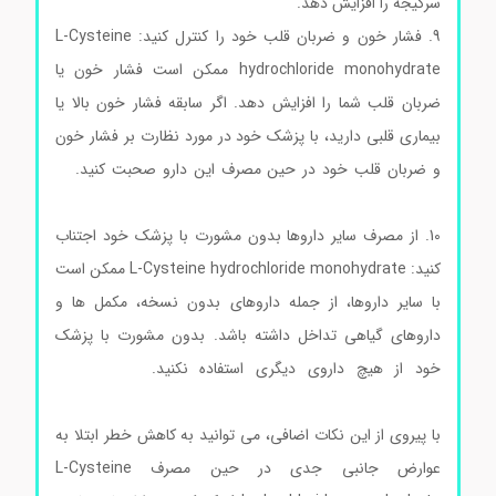
سرگیجه را افزایش دهد.
9. فشار خون و ضربان قلب خود را کنترل کنید: L-Cysteine
hydrochloride monohydrate ممکن است فشار خون یا
ضربان قلب شما را افزایش دهد. اگر سابقه فشار خون بالا یا
بیماری قلبی دارید، با پزشک خود در مورد نظارت بر فشار خون
و ضربان قلب خود در حین مصرف این دارو صحبت کنید.
ال
سیستئین هیدروکلراید مونوهیدرات سیگماآلدریچ
10. از مصرف سایر داروها بدون مشورت با پزشک خود اجتناب
کنید: L-Cysteine hydrochloride monohydrate ممکن است
با سایر داروها، از جمله داروهای بدون نسخه، مکمل ها و
داروهای گیاهی تداخل داشته باشد. بدون مشورت با پزشک
خود از هیچ داروی دیگری استفاده نکنید.
ال سیستئین
هیدروکلراید مونوهیدرات سیگماآلدریچ
با پیروی از این نکات اضافی، می توانید به کاهش خطر ابتلا به
عوارض جانبی جدی در حین مصرف L-Cysteine