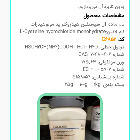
بدون کاربرد آن می‌پردازیم.
مشخصات محصول
نام ماده: ال سیستئین هیدروکلراید مونوهیدرات
نام لاتین:L-Cysteine hydrochloride monohydrate
کد:
C6852
فرمول خطی: HSCH2CH(NH2)COOH · HCl · H2O
شماره CAS: 7048-04-6
وزن مولکولی: 175.63
شماره EC: 200-157-7
شماره بیلشتاین: 5158059
بسته بندی: 25g – 100g – 1kg