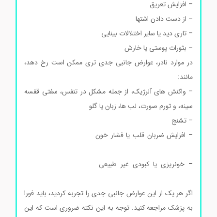
– افزایش تعریق
– از دست دادن اشتها
– تاری دید یا سایر اختلالات بینایی
– بثورات پوستی یا خارش
در موارد نادر، عوارض جانبی جدی تری ممکن است رخ دهد،
مانند:
ال سیستئین هیدروکلراید مونوهیدرات سیگماآلدریچ
– واکنش های آلرژیک، از جمله مشکل در تنفس، سفتی قفسه
سینه، و تورم صورت، لب ها، زبان یا گلو
– تشنج
– افزایش ضربان قلب یا فشار خون
ال سیستئین هیدروکلراید
مونوهیدرات سیگماآلدریچ
– خونریزی یا کبودی غیر طبیعی
ال سیستئین هیدروکلراید
مونوهیدرات سیگماآلدریچ
اگر هر یک از این عوارض جانبی جدی را تجربه کردید، باید فورا
به پزشک مراجعه کنید. توجه به این نکته ضروری است که این