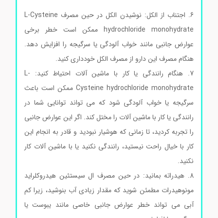
سیگماآلدریچ
6. اجتناب از الکل: نوشیدن الکل در حین مصرف L-Cysteine
hydrochloride monohydrate ممکن است خطر برخی
عوارض جانبی مانند خواب آلودگی یا سرگیجه را افزایش دهد.
هنگام مصرف این دارو از مصرف الکل خودداری کنید.
7. هنگام رانندگی یا کار با ماشین آلات احتیاط کنید: L-
Cysteine hydrochloride monohydrate ممکن است باعث
سرگیجه یا خواب آلودگی شود که می تواند توانایی شما در
رانندگی یا کار با ماشین آلات را مختل کند. اگر این عوارض جانبی
را تجربه کردید، تا زمانی که هوشیار نبودید و قادر به انجام این
کار با خیال راحت نیستید، رانندگی نکنید یا با ماشین آلات کار
نکنید.
8. هیدراته بمانید: در حین مصرف ال سیستئین هیدروکلراید
مونوهیدرات مطمئن شوید که مقدار زیادی آب بنوشید، زیرا کم
آبی می تواند خطر عوارض جانبی خاصی مانند یبوست یا