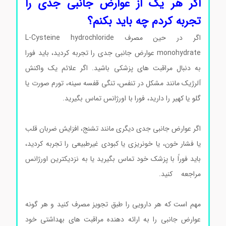
اگر هر یک از عوارض جانبی جدی را
تجربه کردم چه باید بکنم؟
اگر در حین مصرف L-Cysteine hydrochloride
monohydrate عوارض جانبی جدی را تجربه کردید، باید فورا
به دنبال مراقبت های پزشکی باشید. اگر علائم یک واکنش
آلرژیک مانند مشکل در تنفس، تنگی قفسه سینه، تورم صورت یا
گلو یا کهیر را دارید، فورا با اورژانس تماس بگیرید.
ال سیستئین
هیدروکلراید مونوهیدرات سیگماآلدریچ
اگر عوارض جانبی جدی دیگری مانند تشنج، افزایش ضربان قلب
یا فشار خون، یا خونریزی یا کبودی غیرطبیعی را تجربه کردید،
باید فوراً با پزشک خود تماس بگیرید یا به نزدیکترین اورژانس
مراجعه کنید.
ال سیستئین هیدروکلراید مونوهیدرات
سیگماآلدریچ
مهم است که هر دارویی را طبق تجویز مصرف کنید و هر گونه
عوارض جانبی را به ارائه دهنده مراقبت های بهداشتی خود