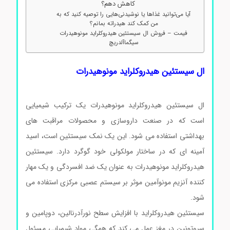
کاهش دهم؟
آیا می‌توانید غذاها یا نوشیدنی‌هایی را توصیه کنید که به
من کمک کند هیدراته بمانم؟
فیمت – فروش ال سیستئین هیدروکلراید مونوهیدرات
سیگماآلدریچ
ال سیستئین هیدروکلراید مونوهیدرات
ال سیستئین هیدروکلراید مونوهیدرات یک ترکیب شیمیایی
است که در صنعت داروسازی و محصولات مراقبت های
بهداشتی استفاده می شود. این یک نمک سیستئین است، اسید
آمینه ای که در ساختار مولکولی خود گوگرد دارد. سیستئین
هیدروکلراید مونوهیدرات به عنوان یک ضد افسردگی و یک مهار
کننده آنزیم مونوآمین موثر بر سیستم عصبی مرکزی استفاده می
شود.
ال سیستئین هیدروکلراید مونوهیدرات سیگماآلدریچ
سیستئین هیدروکلراید با افزایش سطح نورآدرنالین، دوپامین و
سروتونین در مغز عمل می کند که همگی مواد شیمیایی مسئول