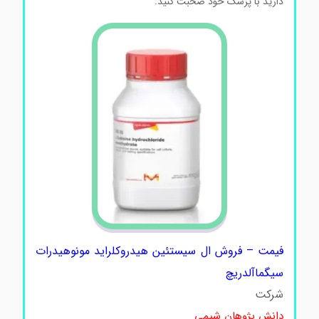
دارید با پزشک خود صحبت کنید.
فیمت – فروش ال سیستئین هیدروکلراید مونوهیدرات
سیگماآلدریچ
شرکت
دانش پژوهان شیمی