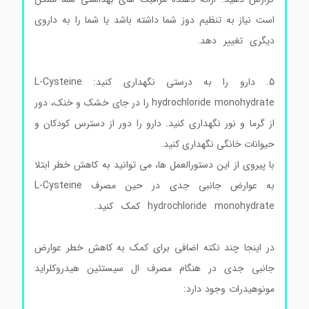
است نیاز به تنظیم دوز شما داشته باشد یا شما را به داروی
دیگری تغییر دهد.
ال سیستئین هیدروکلراید مونوهیدرات
سیگماآلدریچ
5. دارو را به درستی نگهداری کنید: L-Cysteine
hydrochloride monohydrate را در جای خشک و خنک، دور
از گرما و نور نگهداری کنید. دارو را دور از دسترس کودکان و
حیوانات خانگی نگهداری کنید.
با پیروی از این دستورالعمل ها، می توانید به کاهش خطر ابتلا
به عوارض جانبی جدی در حین مصرف L-Cysteine
hydrochloride monohydrate کمک کنید.
ال سیستئین
هیدروکلراید مونوهیدرات سیگماآلدریچ
در اینجا چند نکته اضافی برای کمک به کاهش خطر عوارض
جانبی جدی در هنگام مصرف ال سیستئین هیدروکلراید
مونوهیدرات وجود دارد:
ال سیستئین هیدروکلراید مونوهیدرات