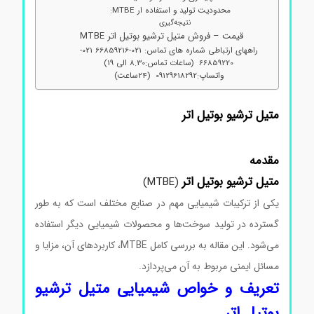
محدودیت تولید و استفاده ار MTBE:
نتیجه‌گیری
قیمت – فروش متیل ترشیو بوتیل اتر MTBE
راههای ارتباطی شماره های تماس: 021-66859216 021-
66859220 (ساعات تماس:8.30 الی 19)
واتساپ:09129618292 (24ساعت)
متیل ترشیو بوتیل اتر
مقدمه
متیل ترشیو بوتیل اتر
(MTBE)
یکی از ترکیبات شیمیایی مهم در صنایع مختلف است که به طور
گسترده در تولید سوخت‌ها و محصولات شیمیایی دیگر استفاده
می‌شود. این مقاله به بررسی کامل MTBE، کاربردهای آن، مزایا و
مسائل ایمنی مربوط به آن می‌پردازد.
تعریف و خواص شیمیایی متیل ترشیو
بوتیل اتر