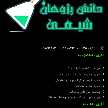
02166859216 - 66859220 - 09129618292
خرین محصولات
خرید بنزتونیوم کلراید مرک
خرید سدیم فنولات تری هیدرات
خرید ۲ برومو ۳و۴ دی‌ کلرو استوفنون
خرید سدیم متیلات
پتاسیم تترا کلرو پلاتینات
خرید نانوپلیت نقره (Silver Nanoplates)
خرین مقالات