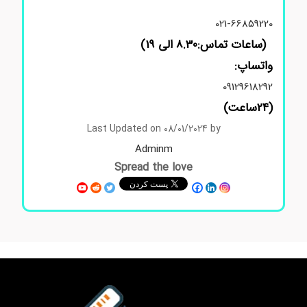
021-66859220
(ساعات تماس:8.30 الی 19)
واتساپ:
09129618292
(24ساعت)
Last Updated on 08/01/2024 by
Adminm
Spread the love