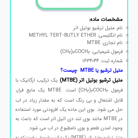
مشخصات ماده:
نام: متیل ترشیو بوتیل اتر
نام انگلیسی: METHYL TERT-BUTLY ETHER
نام تجاری: MTBE
فرمول شیمیایی: CH
COCH
)
)
3
3
3
شماره ثبت: 1634044
متیل ترشیو یا MTBE چیست؟
متیل ترشیو بوتیل اتر (MTBE)
یک ترکیب ارگانیک با
فرمول CH
COCH
)
) است. MTBE یک مایع فرار،
3
3
3
قابل اشتعال و بی رنگ است که به مقدار زیاد در اب
حل می شود. بوی این ماده یک افزودنی مورد استفاده
در MTBE مانند بوی تند دی اتیل اتر است که باعث به
وجود امدن طعم و بوی نامطبوع در اب می شود.
متیل ترشیو بوتیل اتر (MTBE) یک ترکیب شیمیایی است که به