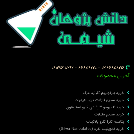
02166859216 - 66859220 - 09129618292
خرین محصولات
خرید بنزتونیوم کلراید مرک
خرید سدیم فنولات تری هیدرات
خرید ۲ برومو ۳و۴ دی‌ کلرو استوفنون
خرید سدیم متیلات
پتاسیم تترا کلرو پلاتینات
خرید نانوپلیت نقره (Silver Nanoplates)