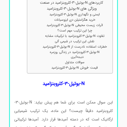
کاربردهای N-بوتیل-3-کلروبنزامید در صنعت
ویژگی های N-بوتیل-3-کلروبنزامید
ایمنی و نگهداری N-بوتیل-3-کلروبنزامید
خرید هگزامتیلن دی ایزوسیانات
اثرات زیست محیطی N-بوتیل-3-کلروبنزامید
چرا این ترکیب مهم است؟
تفاوت N-بوتیل-3-کلروبنزامید با ترکیبات مشابه
نقش این ترکیب در شیمی آلی
خطرات استفاده نادرست از N-بوتیل-3-کلروبنزامید
N-بوتیل-3-کلروبنزامید در زندگی روزمره
نتیجه‌گیری
سوالات متداول
قیمت -فروش N-بوتیل-3-کلروبنزامید
N-بوتیل-3-کلروبنزامید
این سوال ممکن است برای شما هم پیش بیاید: N-بوتیل-3-
کلروبنزامید دقیقاً چیست؟ این ماده، یک ترکیب شیمیایی
ارگانیک است که در دسته آمیدها قرار دارد. آمیدها ترکیباتی