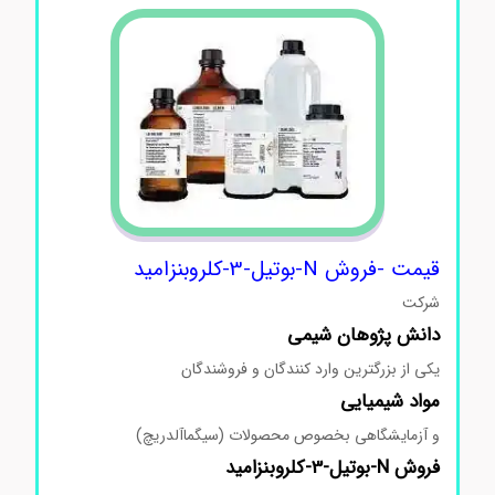
قیمت -فروش N-بوتیل-3-کلروبنزامید
شرکت
دانش پژوهان شیمی
یکی از بزرگترین وارد کنندگان و فروشندگان
مواد
شیمیایی
و آزمایشگاهی بخصوص محصولات (سیگماآلدریچ)
فروش N-بوتیل-3-کلروبنزامید