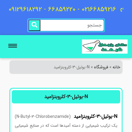
02166859216 - 66859220 - 09129618292
خانه
فروشگاه
»
»
N-بوتیل-3-کلروبنزامید
N-بوتیل-3-کلروبنزامید
N-بوتیل-3-کلروبنزامید
(N-Butyl-3-Chlorobenzamide)
یک ترکیب شیمیایی از دسته آمیدها است که در صنایع شیمیایی