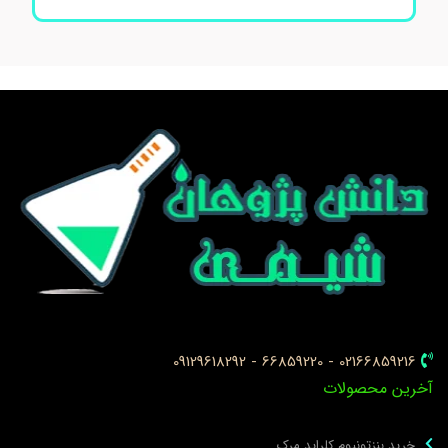
02166859216 - 66859220 - 09129618292
خرین محصولات
خرید بنزتونیوم کلراید مرک