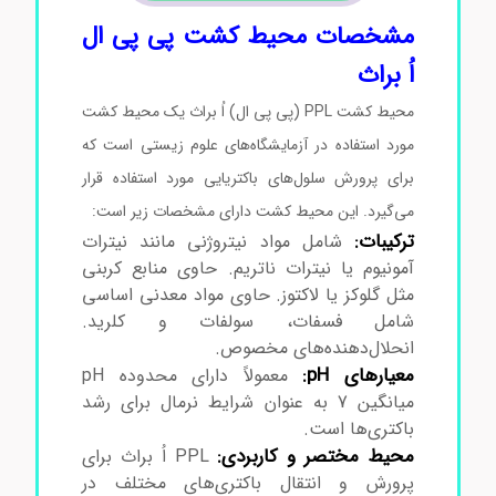
مشخصات محیط کشت پی پی ال
اُ براث
محیط کشت PPL (پی پی ال) اُ براث یک محیط کشت
مورد استفاده در آزمایشگاه‌های علوم زیستی است که
برای پرورش سلول‌های باکتریایی مورد استفاده قرار
می‌گیرد. این محیط کشت دارای مشخصات زیر است:
ترکیبات:
شامل مواد نیتروژنی مانند نیترات
آمونیوم یا نیترات ناتریم. حاوی منابع کربنی
مثل گلوکز یا لاکتوز. حاوی مواد معدنی اساسی
شامل فسفات، سولفات و کلرید.
انحلال‌دهنده‌های مخصوص.
معیارهای pH:
معمولاً دارای محدوده pH
میانگین 7 به عنوان شرایط نرمال برای رشد
باکتری‌ها است.
محیط مختصر و کاربردی:
PPL اُ براث برای
پرورش و انتقال باکتری‌های مختلف در