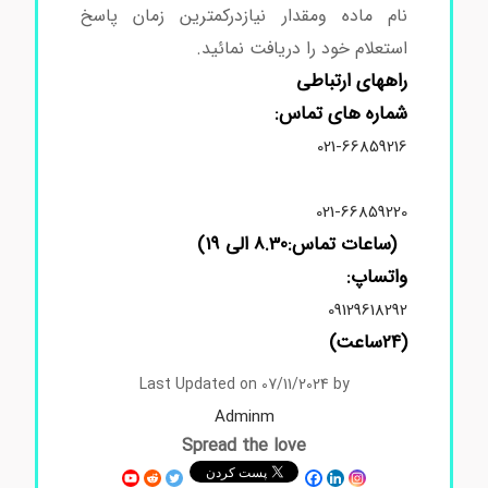
نام ماده ومقدار نیازدرکمترین زمان پاسخ
استعلام خود را دریافت نمائید.
راههای ارتباطی
شماره های تماس:
021-66859216
021-66859220
(ساعات تماس:8.30 الی 19)
واتساپ:
09129618292
(24ساعت)
Last Updated on 07/11/2024 by
Adminm
Spread the love