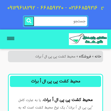
02166859216 - 66859220 - 09129618292
خانه
فروشگاه
»
»
محیط کشت پی پی ال اُ براث
محیط کشت پی پی ال اُ براث
محیط
کشت
پی
پی
ال
اُ
براث
، یا به عبارت کامل
“پی پی ال اُ براث”، یک نوع محیط کشت است که به