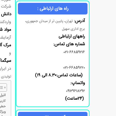
شرکت
راه های ارتباطی :
دانش 
آدرس:
تهران، پایین تر از میدان جمهوری،
واردکنن
برج اداری سهیل
مواد
شی
راههای ارتباطی
آزمایش
شماره های تماس:
مرک
آل
021-66859216
و
سیگماآ
021-66859220
در ایران
(ساعات تماس:8.30 الی 19)
تولیدی م
واتساپ:
09129618292
اتیل 
(24ساعت)
کاربرد
خطرات
ویژگی