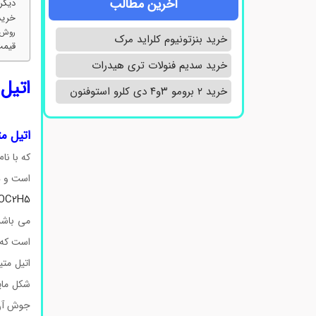
آخرین مطالب
دیگر 
خرید 
روش تو
خرید بنزتونیوم کلراید مرک
قیمت 
خرید سدیم فنولات تری هیدرات
اتیل م
خرید ۲ برومو ۳و۴ دی‌ کلرو استوفنون
اتیل متی
که با نا
است و د
OC2H5
است که م
اتیل متیل کتون (EMK) که به نام متیل‌پروپیل‌کتون نیز 
شکل مایع