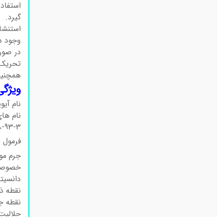
استفاد
گیرد.
ات
استنشا
وجود د
در صور
تحریک
همچنین
ویژگی
نام 
نام های مت
3-3
فرم
جرم
خصوصی
دانسیت
نقطه 
نقطه ج
حلالیت 