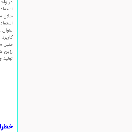
در واح
استفاد
حلال س
استفاده
عنوان 
کاربرد 
متیل سل
رزین ه
تولید چ
خطرات 