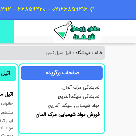
02166859216 - 66859220 - 09129618292
خانه
فروشگاه
»
»
اتیل متیل کتون
صفحات برگزیده:
اتیل 
نمایندگی مرک آلمان
اتیل
مت
نمایندگی سیگماآلدریچ
خانواده
مواد شیمیایی سیگما آلدریچ
مشخص و
فروش مواد شیمیایی مرک آلمان
این ترک
مواد اف
صورت ا