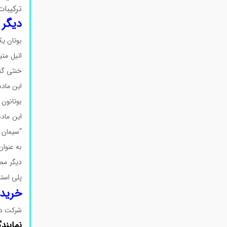
ترکیبات
دیگر 
بوتان یک
اتیل مت
خنثی گنن
این ماده
بوتانون 
این ماده
“سیمان 
به عنوان
دیگر مصر
پلی استر
خرید ا
شرکت دا
نمایند