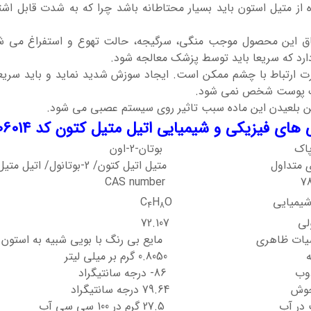
ه از متیل استون باید بسیار محتاطانه باشد چرا که به شدت قابل اش
یل متیل کتون کد 106014
ق این محصول موجب منگی، سرگیجه، حالت تهوع و استفراغ می 
ارد که سریعا باید توسط پزشک معالجه شود.
ت ارتباط با چشم ممکن است. ایجاد سوزش شدید نماید و باید سریعا 
 پوست شخص نمی شود.
 بلعیدن این ماده سبب تاثیر روی سیستم عصبی می شود.
 های فیزیکی و شیمیایی اتیل متیل کتون کد 106014
آیوپاک بوتان-2-اون
داول متیل اتیل کتون/ 2-بوتانول/ اتیل متیل کتون/ متیل پروپانول/متیل استون
CAS number 78-9
ول شیمیایی C
O
H
4
8
 مولی 72.107
ات ظاهری مایع بی رنگ با بویی شبیه به استون
ه 0.8050 گرم بر میلی لیتر
ذوب 86- درجه سانتیگراد
وش 79.64 درجه سانتیگراد
در آب 27.5 گرم در 100 سی سی آب