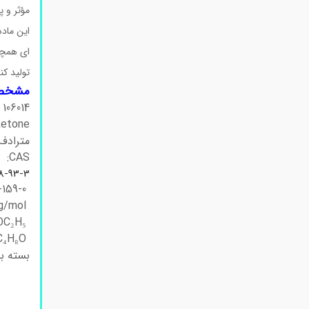
مؤثر و پ
این ماد
ای همچو
تولید کن
مشخص
106014
ketone
مترادف: 2-, Methyl ethyl ketone, MEK
CAS:
8-93-3
EC Number: 201-159-0
Molar Mass: 72.11 g/mol
Chemical Formula: CH₃COC₂H₅
Hill Formula: C₄H₈O
بسته بندی: L