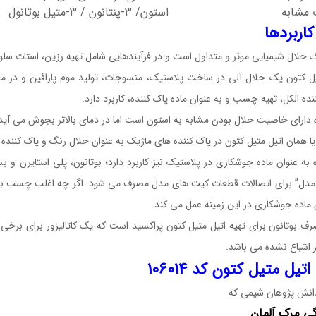
 مشابه استون/ 3-پنتانون / 3-متیل بوتانول
کاربردها
 حلال شیمیایی موثر و متداول است و در فرآیندهایی شامل تهیه رزین، استات سلولز
یل کتون یک حلال آلی در ساخت پلاستیک، منسوجات، تولید موم پارافین و در مح
ده الکل، تهیه چسب و به عنوان ماده پاک کننده، کاربرد دارد.
 دارای خاصیت حلال بودن مشابه به استون است اما در دمای بالاتر بجوش می آید 
یا همان اتیل متیل کتون در پاک کننده های ماژیک به عنوان حلال رنگ و پاک کننده 
 به عنوان ماده جوشکاری در پلاستیک نیز کاربرد دارد؛ بوتانون، پلی استایرن و ب
مدل” برای اتصالات قطعات کیت های مدل مصرف می شود. اگر چه اغلب چسب برای ای
 ماده جوشکاری در این زمینه عمل می کند.
ف بوتانون برای تهیه اتیل متیل کتون پراکسید است که یک کاتالیزور برای برخی 
 اشباع نشده می باشد.
تیل متیل کتون کد 106014
نش پژوهان شیمی که
گی
مرک
آلمان