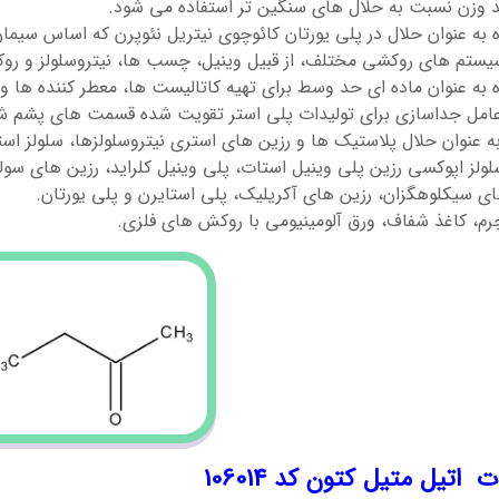
د وزن نسبت به حلال های سنگین تر استفاده می شود.
ه به عنوان حلال در پلی یورتان کائوچوی نیتریل نئوپرن که اساس سی
یستم های روکشی مختلف، از قبیل وینیل، چسب ها، نیتروسلولز و رو
 به عنوان ماده ای حد وسط برای تهیه کاتالیست ها، معطر کننده ها و ت
عامل جداسازی برای تولیدات پلی استر تقویت شده قسمت های پشم ش
به عنوان حلال پلاستیک ها و رزین های استری نیتروسلولزها، سلولز است
ولز اپوکسی رزین پلی وینیل استات، پلی وینیل کلراید، رزین های سول
ای سیکلوهگزان، رزین های آکریلیک، پلی استایرن و پلی یورتان.
رم، کاغذ شفاف، ورق آلومینیومی با روکش های فلزی.
اتیل متیل کتون کد 106014