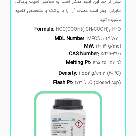
بیش از حد این اسید ممکن است به سلامتی آسیب برساند،
بنابراین بهتر است مصرف آن را با پزشک یا متخصص تغذیه
مشورت کنید.
Formula:
HOC(COOH)( CH
COOH)
.H2O
2
2
MDL Number:
MFCD00149972
MW:
210.14 g/mol
CAS Number:
5949-29-1
0
Melting Pt:
135 to 152
C
0
Density:
1.552 g/cm3 (20
C
(
Flash Pt:
173.9 0C (closed cup
(