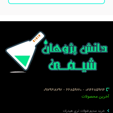
02166859216 - 66859220 - 09129618292
خرین محصولات
خرید سدیم فنولات تری هیدرات