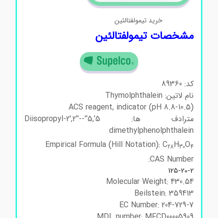
خرید تیمولفتالئین
مشخصات تیمولفتالئین
کد: 89360
نام لاتین: Thymolphthalein
ACS reagent, indicator (pH 8.8-10.5)
مترادف ها: 5′,5′′-Diisopropyl-2′,2′′-
dimethylphenolphthalein
Empirical Formula (Hill Notation): C
H
O
28
30
4
CAS Number:
125-20-2
Molecular Weight: 430.54
Beilstein: 359413
EC Number: 204-729-7
MDL number: MFCD00005909