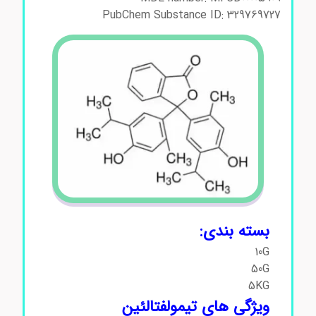
PubChem Substance ID: 329769727
بسته بندی:
10G
50G
5KG
ویژگی های تیمولفتالئین