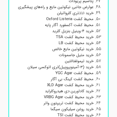
پتاسیم پریودات
عوارض جانبی نیکوتین مایع و راه‌های پیشگیری
خرید 1,1,1,تری کلرواتیلن
محیط کشت Oxford Listeria
محیط کشت آکسفورد آگار پایه
خرید 4-وینیل بنزیل کلرید
خرید محیط کشت TSA
خرید محیط کشت LB
خرید نیکوتین مایع خالص
خرید متیل جاسمونات
خرید تیمولفتالئین
خرید (3-آمینوپروپیل)تری اتوکسی سیلان
محیط کشت YGC Agar
محیط کشت کینگ بی آگار
خرید محیط کشت XLD Agar
خرید کاداورین دی هیدروکلراید
خرید محیط کشت VRBG Agar
خرید محیط کشت تریپتون واتر
خرید روغن سیلیکون سیگما
خرید محیط کشت TSI