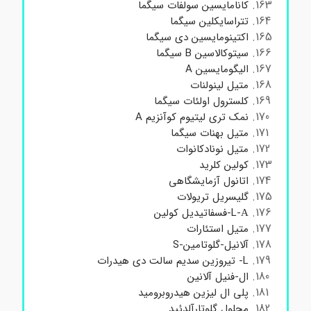
کانامایسین سولفات سیگما
تتراسایکلین سیگما
اکتینومایسین دی سیگما
سیتوکالاسین B سیگما
الیگومایسین A
متیل لینولنات
کلسترول اولئات سیگما
نمک تری لیتیوم کوآنزیم A
متیل بهنات سیگما
متیل نونادکانوات
کولین کلرید
اتانول آزمایشگاهی
گلیسریل تریولات
L-Α-فسفاتیدیل کولین
متیل استئارات
آلانیل-گلوتامین-S
L- تیروزین سدیم سالت دی هیدرات
ال-فنیل آلانین
پلی ال لیزین هیدروبرومید
محلول گلوتارآلدئید