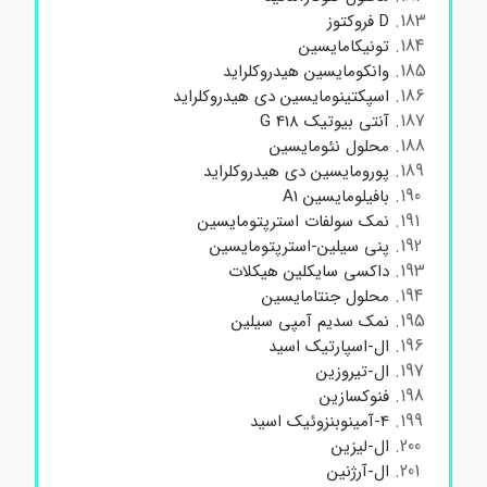
D فروکتوز
تونیکامایسین
وانکومایسین هیدروکلراید
اسپکتینومایسین دی هیدروکلراید
آنتی بیوتیک G 418
محلول نئومایسین
پورومایسین دی هیدروکلراید
بافیلومایسین A1
نمک سولفات استرپتومایسین
پنی سیلین-استرپتومایسین
داکسی سایکلین هیکلات
محلول جنتامایسین
نمک سدیم آمپی سیلین
ال-اسپارتیک اسید
ال-تیروزین
فنوکسازین
4-آمینوبنزوئیک اسید
ال-لیزین
ال-آرژنین