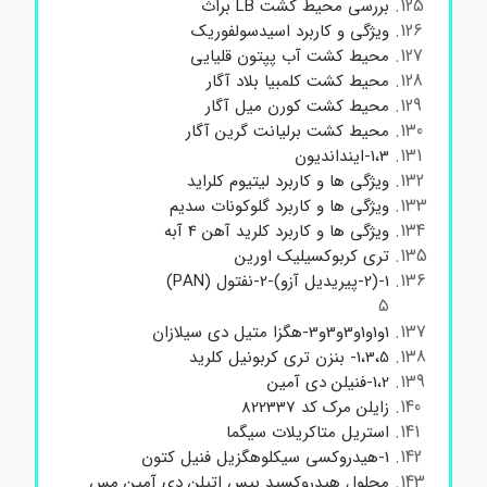
بررسی محیط کشت LB براث
ویژگی و کاربرد اسیدسولفوریک
محیط کشت آب پپتون قلیایی
محیط کشت کلمبیا بلاد آگار
محیط کشت کورن میل آگار
محیط کشت برلیانت گرین آگار
1،3-اینداندیون
ویژگی ها و کاربرد لیتیوم کلراید
ویژگی ها و کاربرد گلوکونات سدیم
ویژگی ها و کاربرد کلرید آهن 4 آبه
تری کربوکسیلیک اورین
1-(2-پیریدیل آزو)-2-نفتول (PAN)
۵
1و1و1و3و3و3-هگزا متیل دی سیلازان
1،3،5- بنزن تری کربونیل کلرید
1،2-فنیلن دی آمین
زایلن مرک کد 822337
استریل متاکریلات سیگما
1-هیدروکسی سیکلوهگزیل فنیل کتون
محلول هیدروکسید بیس اتیلن دی آمین مس