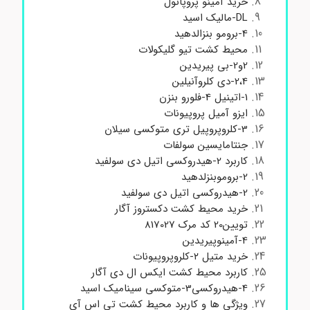
خرید آمینو پروپانول
DL-مالیک اسید
4-برومو بنزالدهید
محیط کشت تیو گلیکولات
2و2-بی پیریدین
2،4-دی کلروآنیلین
1-اتینیل 4-فلورو بنزن
ایزو آمیل پروپیونات
3-کلروپروپیل تری متوکسی سیلان
جنتامایسین سولفات
کاربرد 2-هیدروکسی اتیل دی سولفید
2-بروموبنزلدهید
2-هیدروکسی اتیل دی سولفید
خرید محیط کشت دکستروز آگار
تویین20 کد مرک 817027
4-آمینوپیریدین
خرید متیل ۲-کلروپروپیونات
کاربرد محیط کشت ایکس ال دی آگار
4-هیدروکسی3-متوکسی سینامیک اسید
ویژگی ها و کاربرد محیط کشت تی اس آی