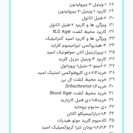
1-وینیل-2-پیرولیدون
کاربرد 1-وینیل-2-پیرولیدون
2-فنیل اتانول
ویژگی ها و کاربرد 2-فنیل اتانول
کاربرد محیط کشت XLD Agar
ویژگی ها و کاربرد اسید آنترانیلیک
3-هیدروکسی تیرامینیوم کلراید
1-پیپرازینیل اتان سولفونیک اسید
کاربرد 4-وینیل بنزیل کلرید
2-آمینو-2-متیل1-پروپانول
خرید2،4-دی کلروفنوکسی استیک اسید
خرید محیط کشت ال بی
خرید1,4-Dithiothreitol
خرید محیط کشت Blood Agar
خرید1،5-دی فنیل کاربازید
دی مدیوم بروماید
1،4-دیازابیسیکلو اکتان
کادمیوم کلرید مونو هیدرات
1،2،3،4-بوتان تترا کربوکسیلیک اسید