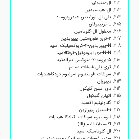
ال-متیونین
ال-هیستیدین
پلی ال-اورنیتین هیدروبرومید
L-تریپتوفان
محلول ال-گلوتامین
2-تری فلورومتیل پیپریدین
N-پیپریدین-2-کربوکسیلیک اسید
N-N-دی ایزوبوتیل-ترفتالامید
5-برومو-2-متوکسی بنزآلدئید
تری پلی فسفات سدیم
سولفات آلومینیوم آمونیوم دودکاهیدرات
دیبوران
دی اتیلن گلیکول
اتیلن گلیکول
گادولینیم اکسید
1-استیل پیپرازین
آلومینیوم سولفات اکتادکا هیدرات
اکسیدلانتانیم (III)
ال-گلوتامیک اسید
سدیم فسفات مونوبازیک مونوهیدرات