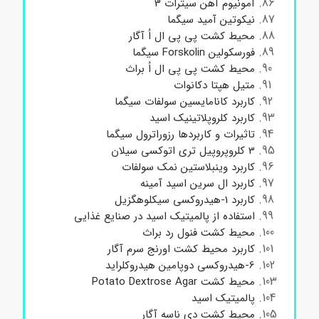
آمونیوم آهن سیترات 3
نیکوتین آمید سیگما
محیط کشت پی پی ال اُ آگار
فورسکولین Forskolin سیگما
محیط کشت پی پی ال اُ براث
متیل هپتا دکانوات
کاربرد کانامایسین سولفات سیگما
کاربرد کلروپلاتینیک اسید
تاثیرات و کاربردها رزوراترول سیگما
3 کلروپروپیل تری اتوکسی سیلان
کاربرد وینبلاستین نمک سولفات
کاربرد ال سرین اسید آمینه
کاربرد 1-هیدروکسی سیکلوهگزیل
استفاده از پالمیتیک اسید در صنایع غذایی
محیط کشت فنول رد براث
کاربرد محیط کشت اورنج سرم آگار
6-هیدروکسی دوپامین هیدروکلراید
محیط کشت Potato Dextrose Agar
پالمیتیک اسید
محیط کشت دی ناسه آگار