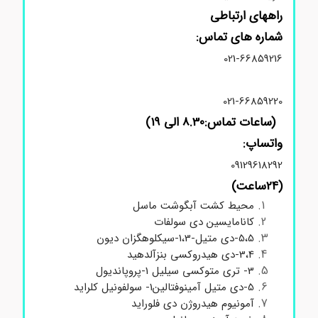
راههای ارتباطی
شماره های تماس:
021-66859216
021-66859220
(ساعات تماس:8.30 الی 19)
واتساپ:
09129618292
(24ساعت)
محیط کشت آبگوشت ماسل
کانامایسین دی سولفات
5،5-دی متیل-1،3-سیکلوهگزان دیون
3،4-دی هیدروکسی بنزآلدهید
3- تری متوکسی سیلیل 1-پروپاندیول
5-دی متیل آمینوفتالین1- سولفونیل کلراید
آمونیوم هیدروژن دی فلوراید