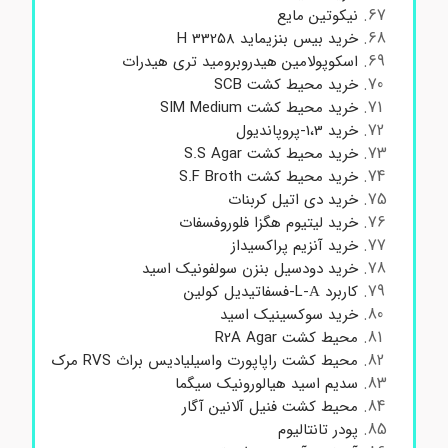
نیکوتین مایع
خرید بیس بنزیماید H 33258
اسکوپولامین هیدروبرومید تری هیدرات
خرید محیط کشت SCB
خرید محیط کشت SIM Medium
خرید 1،3-پروپاندیول
خرید محیط کشت S.S Agar
خرید محیط کشت S.F Broth
خرید دی اتیل کربنات
خرید لیتیوم هگزا فلوروفسفات
خرید آنزیم پراکسیداز
خرید دودسیل بنزن سولفونیک اسید
کاربرد L-Α-فسفاتیدیل کولین
خرید سوکسینیک اسید
محیط کشت R2A Agar
محیط کشت راپاپورت واسیلیادیس براث RVS مرک
سدیم اسید هیالورونیک سیگما
محیط کشت فنیل آلانین آگار
پودر تانتالیوم