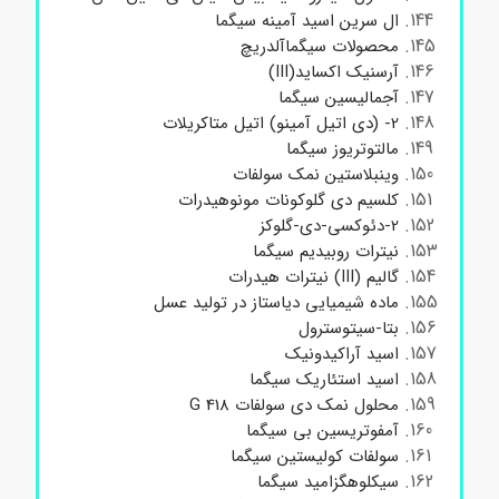
ال سرین اسید آمینه سیگما
محصولات سیگماآلدریچ
آرسنیک اکساید(III)
آجمالیسین سیگما
2- (دی اتیل آمینو) اتیل متاکریلات
مالتوتریوز سیگما
وینبلاستین نمک سولفات
کلسیم دی گلوکونات مونوهیدرات
2-دئوکسی-دی-گلوکز
نیترات روبیدیم سیگما
گالیم (III) نیترات هیدرات
ماده شیمیایی دیاستاز در تولید عسل
بتا-سیتوسترول
اسید آراکیدونیک
اسید استئاریک سیگما
محلول نمک دی سولفات G 418
آمفوتریسین بی سیگما
سولفات کولیستین سیگما
سیکلوهگزامید سیگما